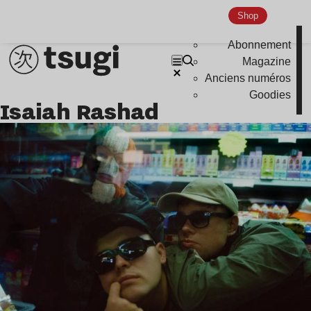
Shop
Abonnement
Magazine
Anciens numéros
Goodies
Isaiah Rashad