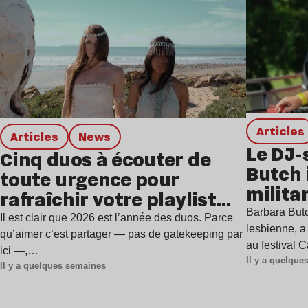
Articles
Articles
news
Le DJ-
Cinq duos à écouter de
Butch 
toute urgence pour
milita
rafraîchir votre playlist
à Gren
Barbara Butc
estivale
Il est clair que 2026 est l’année des duos. Parce
lesbienne, a
qu’aimer c’est partager — pas de gatekeeping par
au festival 
ici —,…
Il y a quelqu
Il y a quelques semaines