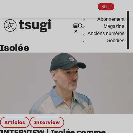
Shop
Abonnement
Magazine
Anciens numéros
Goodies
Isolée
Articles
interview
INTERVIEW | Isolée comme