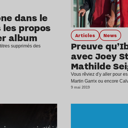
ne dans le
s les propos
ier album
Articles
news
Preuve qu’Ibi
 titres supprimés des
avec Joey St
Mathilde Se
Vous rêviez d'y aller pour e
Martin Garrix ou encore Cal
9 mai 2019