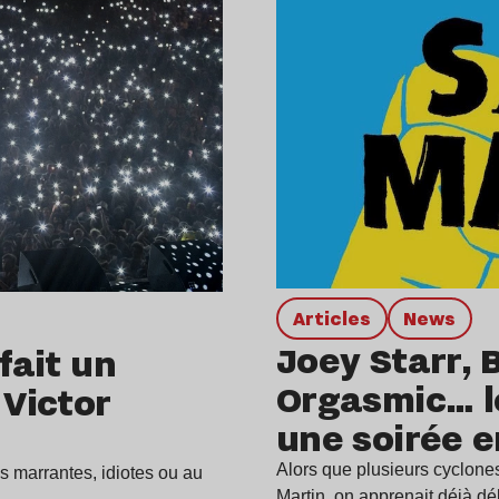
Articles
news
Joey Starr, 
fait un
Orgasmic… le
 Victor
une soirée e
Alors que plusieurs cyclones
os marrantes, idiotes ou au
Martin, on apprenait déjà 