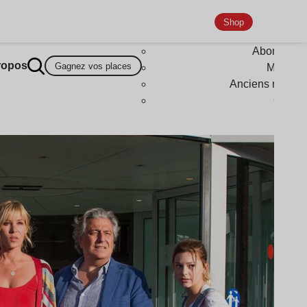
Shop
Abonneme
ropos
Gagnez vos places
Magazi
Anciens numér
Goodi