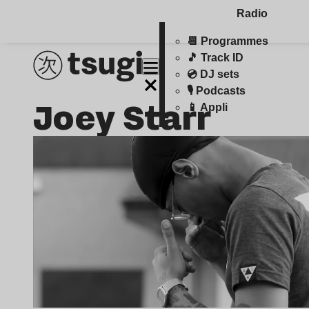
Radio
📆 Programmes
🎵 Track ID
💿 DJ sets
🎙️ Podcasts
Joey Starr
📱 Appli