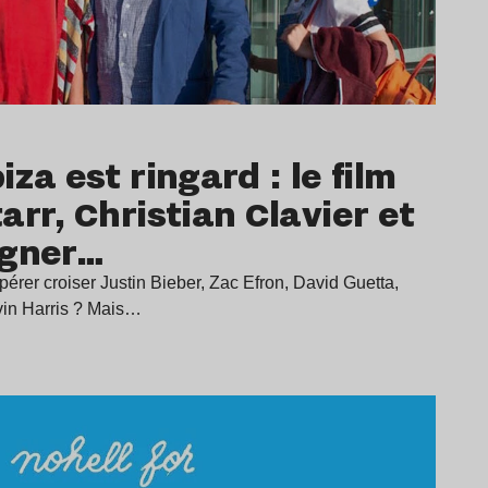
za est ringard : le film
arr, Christian Clavier et
igner…
spérer croiser Justin Bieber, Zac Efron, David Guetta,
vin Harris ? Mais…