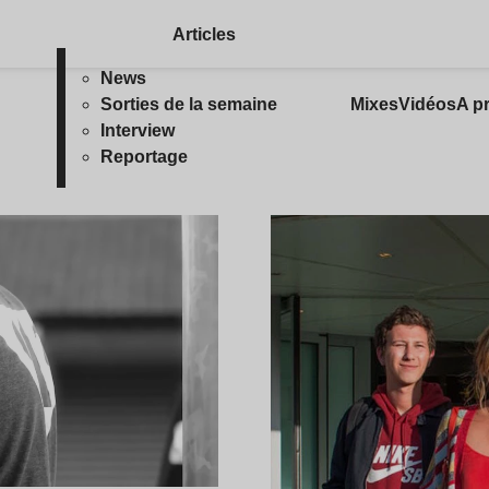
Articles
News
Sorties de la semaine
Mixes
Vidéos
A p
Interview
Reportage