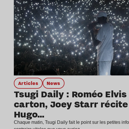
Articles
news
Tsugi Daily : Roméo Elvis 
carton, Joey Starr récite
Hugo…
Chaque matin, Tsugi Daily fait le point sur les petites inf