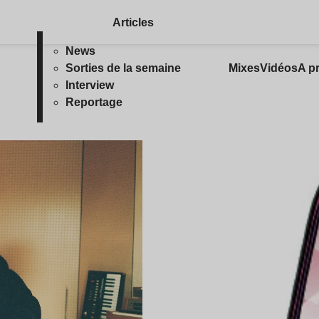
Articles
News
Sorties de la semaine
Mixes
Vidéos
A p
Interview
Reportage