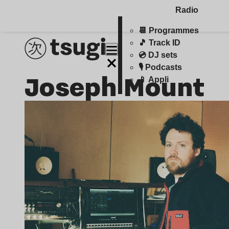
Radio
📆 Programmes
🎵 Track ID
💿 DJ sets
🎙️ Podcasts
Joseph Mount
📱 Appli