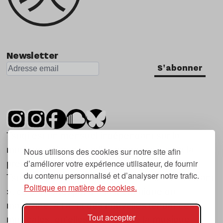
Newsletter
S'abonner
Tsugi est un mensuel indépendant sur la
musique et les nouvelles tendances, dont la
Nous utilisons des cookies sur notre site afin
d’améliorer votre expérience utilisateur, de fournir
première parution date de 2007.
du contenu personnalisé et d’analyser notre trafic.
Tsugi en japonais signifie « prochain », « suivant
Politique en matière de cookies.
», ce qui correspond à la thématique du
magazine, à l’affût des nouvelles tendances
Tout accepter
musicales, qu’elles viennent de la musique