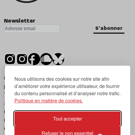
Newsletter
S'abonner
Tsugi est un mensuel indépendant sur la
musique et les nouvelles tendances, dont la
Nous utilisons des cookies sur notre site afin
d’améliorer votre expérience utilisateur, de fournir
première parution date de 2007.
du contenu personnalisé et d’analyser notre trafic.
Tsugi en japonais signifie « prochain », « suivant
Politique en matière de cookies.
», ce qui correspond à la thématique du
magazine, à l’affût des nouvelles tendances
Tout accepter
musicales, qu’elles viennent de la musique
électronique, du rock ou du hip hop, et des
Refuser le non essentiel