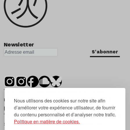
Newsletter
S'abonner
Tsugi est un mensuel indépendant sur la
musique et les nouvelles tendances, dont la
Nous utilisons des cookies sur notre site afin
d’améliorer votre expérience utilisateur, de fournir
première parution date de 2007.
du contenu personnalisé et d’analyser notre trafic.
Tsugi en japonais signifie « prochain », « suivant
Politique en matière de cookies.
», ce qui correspond à la thématique du