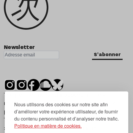
Newsletter
S'abonner
Tsugi est un mensuel indépendant sur la
musique et les nouvelles tendances, dont la
Nous utilisons des cookies sur notre site afin
d’améliorer votre expérience utilisateur, de fournir
première parution date de 2007.
du contenu personnalisé et d’analyser notre trafic.
Tsugi en japonais signifie « prochain », « suivant
Politique en matière de cookies.
», ce qui correspond à la thématique du