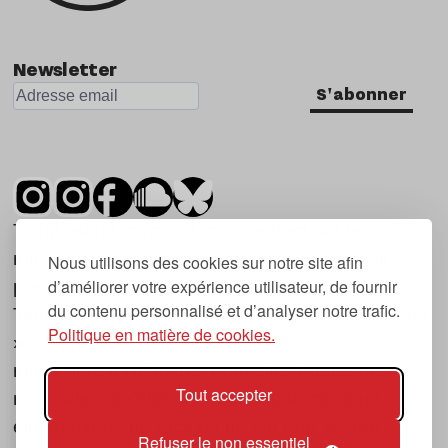
Newsletter
S'abonner
Tsugi est un mensuel indépendant sur la
musique et les nouvelles tendances, dont la
Nous utilisons des cookies sur notre site afin
d’améliorer votre expérience utilisateur, de fournir
première parution date de 2007.
du contenu personnalisé et d’analyser notre trafic.
Tsugi en japonais signifie « prochain », « suivant
Politique en matière de cookies.
», ce qui correspond à la thématique du
magazine, à l’affût des nouvelles tendances
Tout accepter
musicales, qu’elles viennent de la musique
électronique, du rock ou du hip hop, et des
Refuser le non essentiel