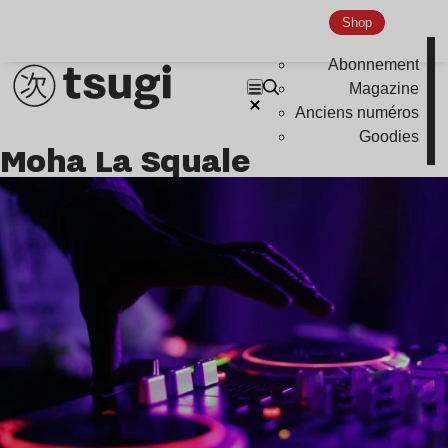
Shop
Abonnement
Magazine
Anciens numéros
Goodies
Moha La Squale