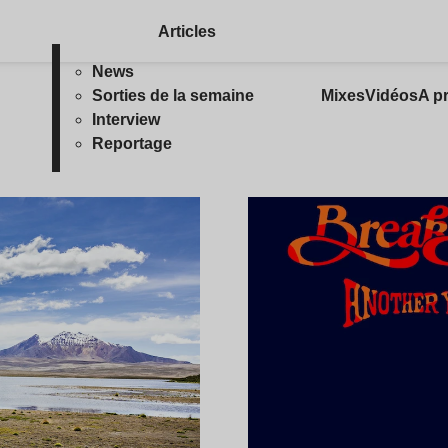
Articles
News
Sorties de la semaine
Mixes
Vidéos
A p
Interview
Reportage