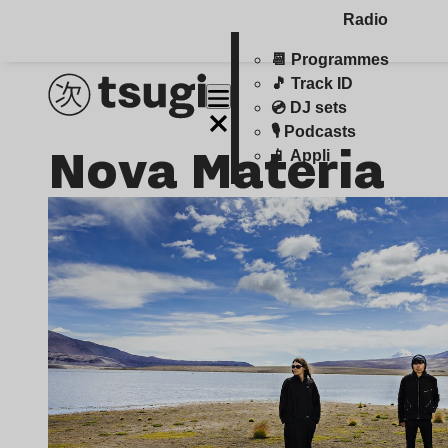
Radio
📆 Programmes
🎵 Track ID
💿 DJ sets
🎙️ Podcasts
Nova Materia
📱 Appli