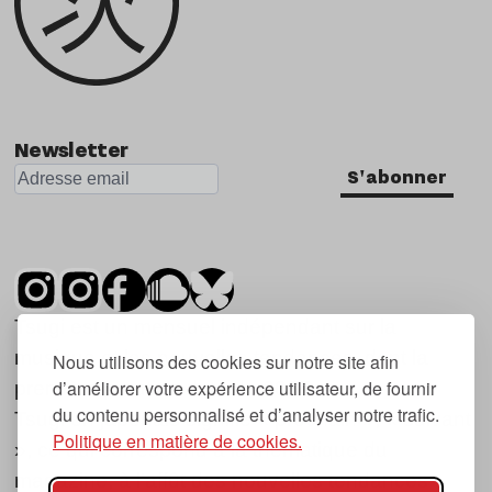
Newsletter
S'abonner
Tsugi est un mensuel indépendant sur la
musique et les nouvelles tendances, dont la
Nous utilisons des cookies sur notre site afin
d’améliorer votre expérience utilisateur, de fournir
première parution date de 2007.
du contenu personnalisé et d’analyser notre trafic.
Tsugi en japonais signifie « prochain », « suivant
Politique en matière de cookies.
», ce qui correspond à la thématique du
magazine, à l’affût des nouvelles tendances