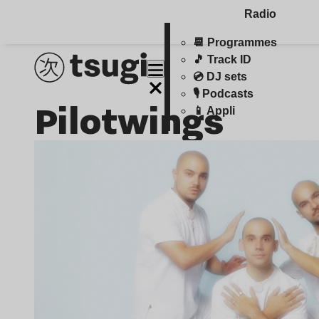
Radio
📆 Programmes
🎵 Track ID
💿 DJ sets
🎙️ Podcasts
Pilotwings
📱 Appli