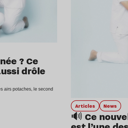
nnée ? Ce
ussi drôle
es airs potaches, le second
Articles
news
🔊 Ce nouve
est l’une de