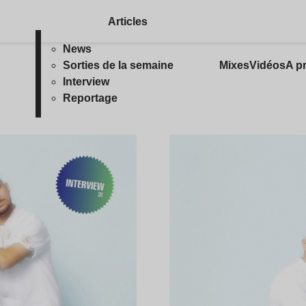
Articles
News
Sorties de la semaine
Mixes
Vidéos
A p
Interview
Reportage