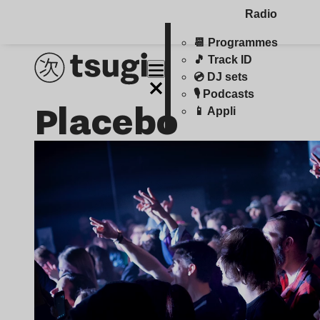
Radio
📆 Programmes
🎵 Track ID
💿 DJ sets
🎙️ Podcasts
Placebo
📱 Appli