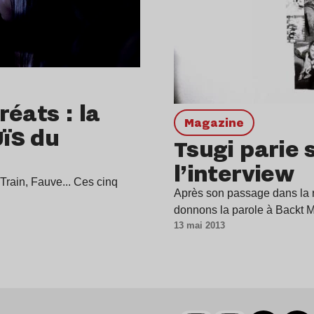
éats : la
magazine
ïS du
Tsugi parie 
l’interview
Train, Fauve... Ces cinq
Après son passage dans la r
donnons la parole à Backt 
13 mai 2013