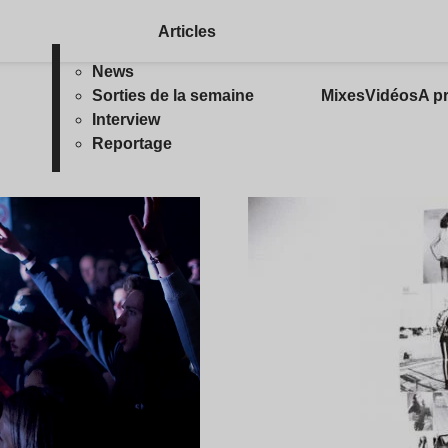
Articles
News
Sorties de la semaine
Mixes
Vidéos
A p
Interview
Reportage