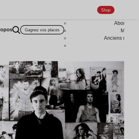
Shop
Abonneme
ropos
Gagnez vos places
Magazi
Anciens numér
Goodi