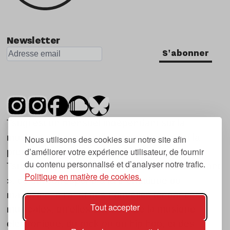
Newsletter
S'abonner
Tsugi est un mensuel indépendant sur la
musique et les nouvelles tendances, dont la
Nous utilisons des cookies sur notre site afin
d’améliorer votre expérience utilisateur, de fournir
première parution date de 2007.
du contenu personnalisé et d’analyser notre trafic.
Tsugi en japonais signifie « prochain », « suivant
Politique en matière de cookies.
», ce qui correspond à la thématique du
magazine, à l’affût des nouvelles tendances
Tout accepter
musicales, qu’elles viennent de la musique
électronique, du rock ou du hip hop, et des