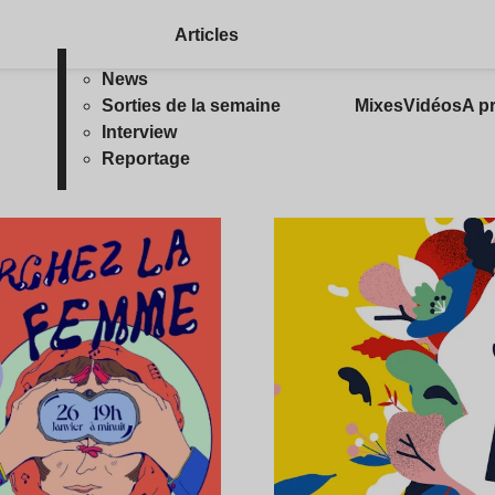
Articles
News
Sorties de la semaine
Mixes
Vidéos
A p
Interview
Reportage