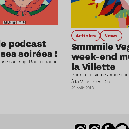
Articles
news
le podcast
Smmmile Veg
ses soirées !
week-end mu
fusé sur Tsugi Radio chaque
la Villette
Pour la troisième année con
à la Villette les 15 et…
29 août 2018