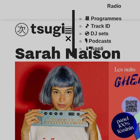
Radio
📆 Programmes
🎵 Track ID
💿 DJ sets
🎙️ Podcasts
Sarah Maison
📱 Appli