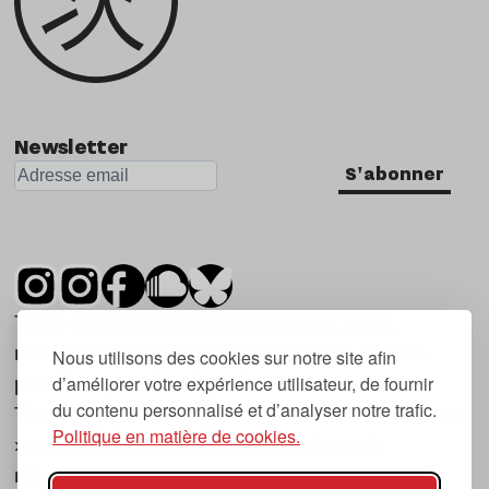
Newsletter
S'abonner
Tsugi est un mensuel indépendant sur la
musique et les nouvelles tendances, dont la
Nous utilisons des cookies sur notre site afin
d’améliorer votre expérience utilisateur, de fournir
première parution date de 2007.
du contenu personnalisé et d’analyser notre trafic.
Tsugi en japonais signifie « prochain », « suivant
Politique en matière de cookies.
», ce qui correspond à la thématique du
magazine, à l’affût des nouvelles tendances