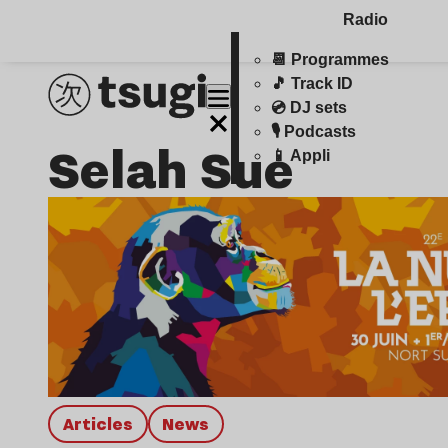
Radio
📆 Programmes
🎵 Track ID
💿 DJ sets
🎙️ Podcasts
Selah Sue
📱 Appli
Articles
news