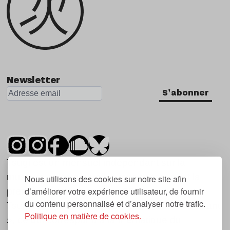
Newsletter
S'abonner
Tsugi est un mensuel indépendant sur la
musique et les nouvelles tendances, dont la
Nous utilisons des cookies sur notre site afin
d’améliorer votre expérience utilisateur, de fournir
première parution date de 2007.
du contenu personnalisé et d’analyser notre trafic.
Tsugi en japonais signifie « prochain », « suivant
Politique en matière de cookies.
», ce qui correspond à la thématique du