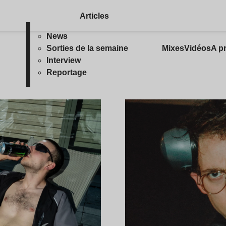
Articles
News
Sorties de la semaine
Mixes
Vidéos
A p
Interview
Reportage