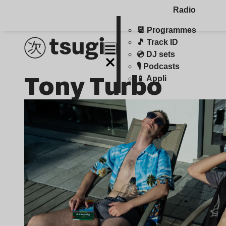
Radio
📆 Programmes
🎵 Track ID
💿 DJ sets
🎙️ Podcasts
Tony Turbo
📱 Appli