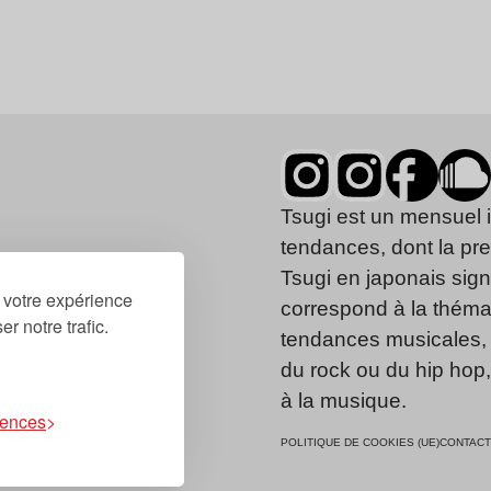
Tsugi est un mensuel 
tendances, dont la pr
Tsugi en japonais signi
r votre expérience
correspond à la thémat
r notre trafic.
tendances musicales, 
du rock ou du hip hop
à la musique.
rences
POLITIQUE DE COOKIES (UE)
CONTACT