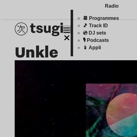
Radio
📆 Programmes
🎵 Track ID
💿 DJ sets
🎙️ Podcasts
Unkle
📱 Appli