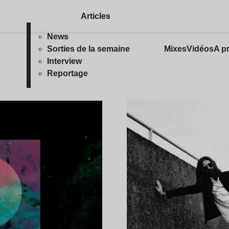
Articles
News
Sorties de la semaine
Mixes
Vidéos
A p
Interview
Reportage