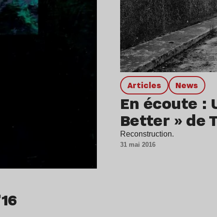
Articles
news
En écoute :
Better » de 
Reconstruction.
31 mai 2016
’16