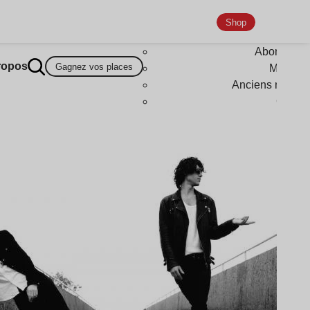
Shop
Abonneme
ropos
Gagnez vos places
Magazi
Anciens numér
Goodi