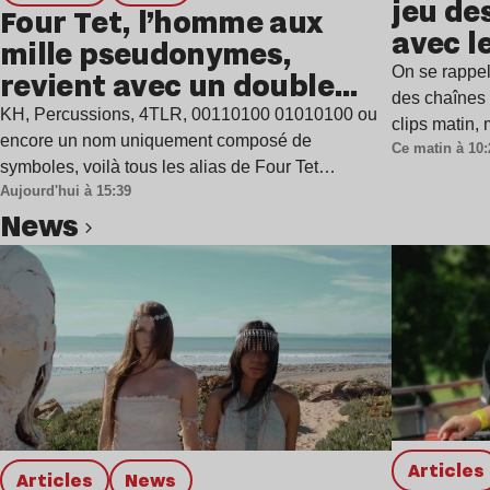
jeu de
Four Tet, l’homme aux
avec l
mille pseudonymes,
On se rappel
revient avec un double
des chaînes 
single
KH, Percussions, 4TLR, 00110100 01010100 ou
clips matin,
encore un nom uniquement composé de
Ce matin à 10:
symboles, voilà tous les alias de Four Tet…
Aujourd'hui à 15:39
news
Lire l’article
Articles
Articles
news