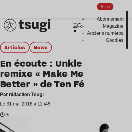
Shop
Abonnement
Magazine
Anciens numéros
Goodies
Articles
news
En écoute : Unkle
remixe « Make Me
Better » de Ten Fé
Par rédaction Tsugi
Le 31 mai 2016 à 11h48
Temps
Unkle
de
,