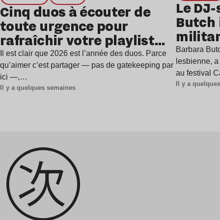
Le DJ-
Cinq duos à écouter de
Butch 
toute urgence pour
milita
rafraîchir votre playlist
à Gren
Barbara Butc
estivale
Il est clair que 2026 est l’année des duos. Parce
lesbienne, a
qu’aimer c’est partager — pas de gatekeeping par
au festival 
ici —,…
Il y a quelqu
Il y a quelques semaines