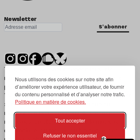
Newsletter
S'abonner
Tsugi est un mensuel indépendant sur la
musique et les nouvelles tendances, dont la
Nous utilisons des cookies sur notre site afin
d’améliorer votre expérience utilisateur, de fournir
première parution date de 2007.
du contenu personnalisé et d’analyser notre trafic.
Tsugi en japonais signifie « prochain », « suivant
Politique en matière de cookies.
», ce qui correspond à la thématique du
magazine, à l’affût des nouvelles tendances
Tout accepter
musicales, qu’elles viennent de la musique
électronique, du rock ou du hip hop, et des
Refuser le non essentiel
nouveaux phénomènes de société liés à la