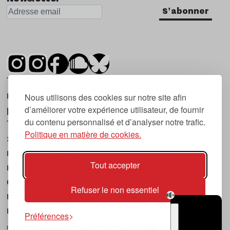
S'abonner
Tsugi est un mensuel indépendant sur la
musique et les nouvelles tendances, dont la
Nous utilisons des cookies sur notre site afin
d’améliorer votre expérience utilisateur, de fournir
première parution date de 2007.
du contenu personnalisé et d’analyser notre trafic.
Tsugi en japonais signifie « prochain », « suivant
Politique en matière de cookies.
», ce qui correspond à la thématique du
magazine, à l’affût des nouvelles tendances
Tout accepter
musicales, qu’elles viennent de la musique
électronique, du rock ou du hip hop, et des
Refuser le non essentiel
nouveaux phénomènes de société liés à la
musique.
Préférences
POLITIQUE DE COOKIES (UE)
CONTACT
CHOIX RGPD
TSUGI