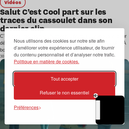
Vidéos
Salut C’est Cool part sur les
traces du cassoulet dans son
dernier clip
C'est parti : direction la charmante ville de Castelnaudary pour
Nous utilisons des cookies sur notre site afin
découvrir la spécialité culinaire du Languedoc, le cassoulet. À
d’améliorer votre expérience utilisateur, de fournir
bord d'une…
du contenu personnalisé et d’analyser notre trafic.
30 octobre 2019
Politique en matière de cookies.
Tout accepter
Refuser le non essentiel
Préférences
TSUGI
RADIO