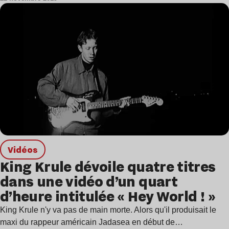
Vidéos
King Krule dévoile quatre titres
dans une vidéo d’un quart
d’heure intitulée « Hey World ! »
King Krule n'y va pas de main morte. Alors qu'il produisait le
maxi du rappeur américain Jadasea en début de…