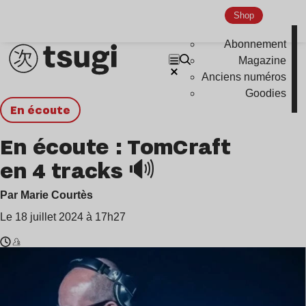
Shop
Abonnement
Magazine
Anciens numéros
Goodies
en écoute
En écoute : TomCraft
en 4 tracks 🔊
Par Marie Courtès
Le 18 juillet 2024 à 17h27
Temps
TomCraft
de
,
lecture
Andrea
:
Martin