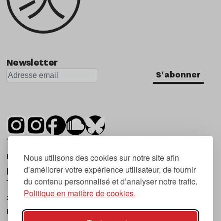
Newsletter
S'abonner
Tsugi est un mensuel indépendant sur la
musique et les nouvelles tendances, dont la
Nous utilisons des cookies sur notre site afin
d’améliorer votre expérience utilisateur, de fournir
première parution date de 2007.
du contenu personnalisé et d’analyser notre trafic.
Tsugi en japonais signifie « prochain », « suivant
Politique en matière de cookies.
», ce qui correspond à la thématique du
magazine, à l’affût des nouvelles tendances