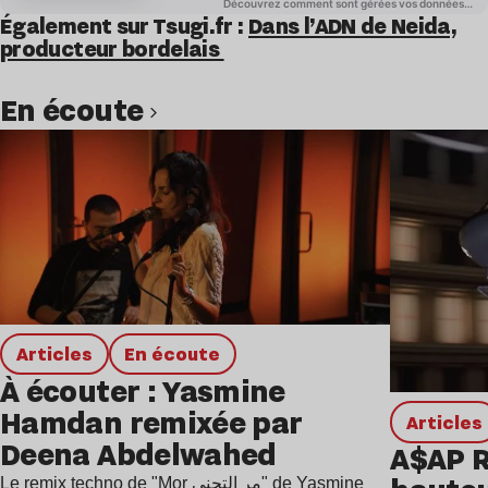
Également sur Tsugi.fr :
Dans l’ADN de Neida,
producteur bordelais
en écoute
Lire l’article
Articles
en écoute
À écouter : Yasmine
Hamdan remixée par
Articles
Deena Abdelwahed
A$AP R
Le remix techno de "Mor مر التجني" de Yasmine