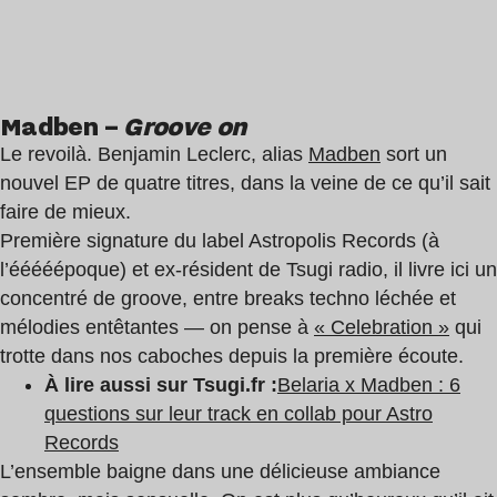
Madben –
Groove on
Le revoilà. Benjamin Leclerc, alias
Madben
sort un
nouvel EP de quatre titres, dans la veine de ce qu’il sait
faire de mieux.
Première signature du label Astropolis Records (à
l’ééééépoque) et ex-résident de Tsugi radio, il livre ici un
concentré de groove, entre breaks techno léchée et
mélodies entêtantes — on pense à
« Celebration »
qui
trotte dans nos caboches depuis la première écoute.
À lire aussi sur Tsugi.fr :
Belaria x Madben : 6
questions sur leur track en collab pour Astro
Records
L’ensemble baigne dans une délicieuse ambiance