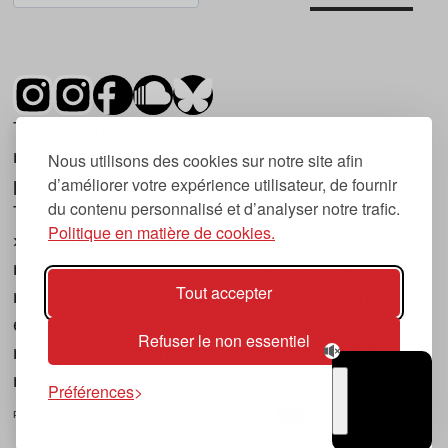
Tsugi est un mensuel indépendant sur la
musique et les nouvelles tendances, dont la
Nous utilisons des cookies sur notre site afin
d’améliorer votre expérience utilisateur, de fournir
première parution date de 2007.
du contenu personnalisé et d’analyser notre trafic.
Tsugi en japonais signifie « prochain », « suivant
Politique en matière de cookies.
», ce qui correspond à la thématique du
magazine, à l’affût des nouvelles tendances
Tout accepter
musicales, qu’elles viennent de la musique
électronique, du rock ou du hip hop, et des
Refuser le non essentiel
nouveaux phénomènes de société liés à la
musique.
Préférences
POLITIQUE DE COOKIES (UE)
CONTACT
CHOIX RGPD
TSUGI
RADIO