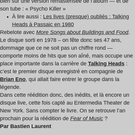
bien sûr une version remastérisée de l’album — et de
son tube : « Psycho Killer »
À lire aussi :
Les lives (presque) oubliés : Talking
Heads à Passaic en 1980
Rebelote avec
More Songs about Buildings and Food
.
Le disque sorti en 1978 – on fête donc ses 47 ans,
dommage que ce ne soit pas un chiffre rond —
comporte moins de hits que son aîné, mais occupe une
place importante dans la carrière de
Talking Heads
:
c’est le premier disque enregistré en compagnie de
Brian Eno
, qui allait faire entrer le groupe dans la
légende.
Dans cette réédition donc, des inédits, et là encore un
disque live, cette fois capté au Entermedia Theater de
New York. Sans compter le livre. On se retrouve l’an
prochain pour la réédition de
Fear of Music
?
Par Bastien Laurent