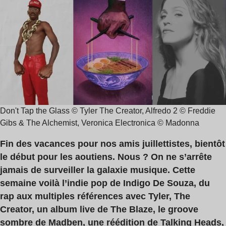
de
Welsh
lecture
,
:
Madben
8
,
min
Madonna
Don't Tap the Glass © Tyler The Creator, Alfredo 2 © Freddie
Gibs & The Alchemist, Veronica Electronica © Madonna
Fin des vacances pour nos amis juillettistes, bientôt
le début pour les aoutiens. Nous ? On ne s’arrête
jamais de surveiller la galaxie musique. Cette
semaine voilà l’indie pop de Indigo De Souza, du
rap aux multiples références avec Tyler, The
Creator, un album live de The Blaze, le groove
sombre de Madben, une réédition de Talking Heads,