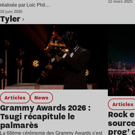
12 mars 2025
réalisée par Loïc Phil…
10 juin 2026
Tyler
Articles
news
Articles
Grammy Awards 2026 :
Rock e
Tsugi récapitule le
source
palmarès
prog’ 
La 68ème cérémonie des Grammy Awards s’est