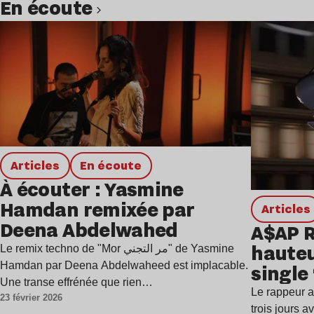
en écoute
Lire l’article
Articles
en écoute
À écouter : Yasmine
Hamdan remixée par
Articles
Deena Abdelwahed
A$AP R
hauteu
Le remix techno de "Mor مر التجني" de Yasmine
Hamdan par Deena Abdelwaheed est implacable.
single
Une transe effrénée que rien…
Le rappeur a
23 février 2026
trois jours 