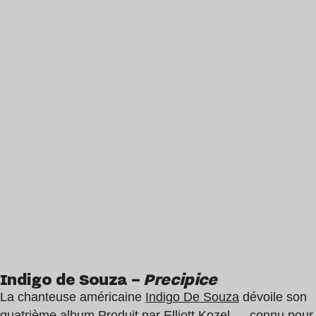
Indigo de Souza –
Precipice
La chanteuse américaine
Indigo De Souza
dévoile son
quatrième album Produit par
Elliott Kozel
— connu pour