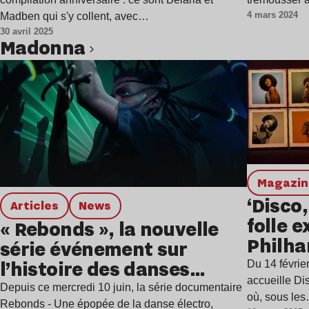
4 mars 2024
Madben qui s'y collent, avec…
30 avril 2025
Madonna
Lire l’article
magazi
‘Disco,
Articles
news
folle e
« Rebonds », la nouvelle
Philh
série événement sur
l’histoire des danses
Du 14 févrie
accueille Di
électro, débarque sur Arte
Depuis ce mercredi 10 juin, la série documentaire
où, sous le
Rebonds - Une épopée de la danse électro,