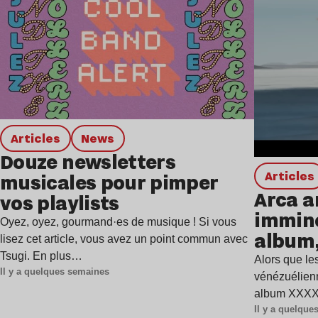
Articles
news
Douze newsletters
Articles
musicales pour pimper
Arca a
vos playlists
immine
Oyez, oyez, gourmand·es de musique ! Si vous
album,
lisez cet article, vous avez un point commun avec
Tsugi. En plus…
Alors que les
Il y a quelques semaines
vénézuélienn
album XXXXX
Il y a quelqu