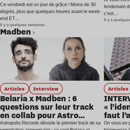
Ce vendredi est un jour de grâce ! Moins de 30
lendemain de 
degrés, plus que quelques heures avant le week-
c’est…
end ET…
Il y a quelqu
Il y a quelques semaines
Madben
Lire l’article
Articles
interview
Articles
Belaria x Madben : 6
INTERV
questions sur leur track
« l’ide
en collab pour Astro
faut l’
Records
Astropolis Records dévoile le premier track de sa
On vous en pa
compilation anniversaire : ce sont Belaria et
trémousser à