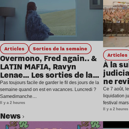
Articles
Sorties de la semaine
Articles
Overmono, Fred again.. &
À la su
LATIN MAFIA, Ravyn
judicia
Lenae… Les sorties de la
ne rev
semaine
Pas toujours facile de garder le fil des jours de la
Ce 7 août, l
semaine quand on est en vacances. Luncredi ?
liquidation j
Samedimanche…
festival mar
Il y a 2 heures
Il y a 2 heures
news
Lire l’article