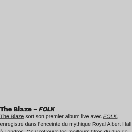
The Blaze –
F
OLK
The Blaze
sort son premier album live avec
FOLK
,
enregistré dans l’enceinte du mythique Royal Albert Hall
à Londres. On y retrouve les meilleurs titres du duo de