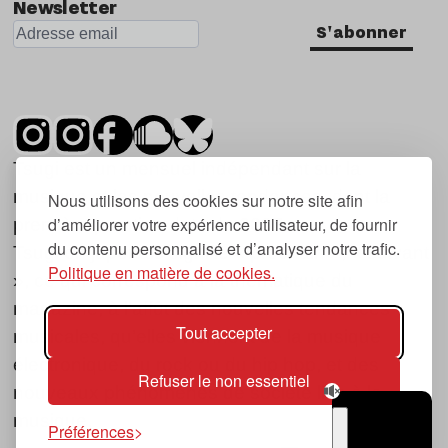
Newsletter
S'abonner
Tsugi est un mensuel indépendant sur la
musique et les nouvelles tendances, dont la
Nous utilisons des cookies sur notre site afin
d’améliorer votre expérience utilisateur, de fournir
première parution date de 2007.
du contenu personnalisé et d’analyser notre trafic.
Tsugi en japonais signifie « prochain », « suivant
Politique en matière de cookies.
», ce qui correspond à la thématique du
magazine, à l’affût des nouvelles tendances
Tout accepter
musicales, qu’elles viennent de la musique
électronique, du rock ou du hip hop, et des
Refuser le non essentiel
nouveaux phénomènes de société liés à la
musique.
Préférences