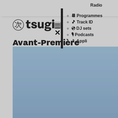
Radio
📆 Programmes
🎵 Track ID
💿 DJ sets
🎙️ Podcasts
Avant-Première
📱 Appli