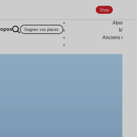
Shop
Abonneme
ropos
Gagnez vos places
Magazi
Anciens numér
Goodi