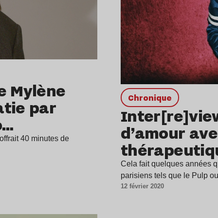
de Mylène
chronique
tie par
Inter[re]vie
o…
d’amour avec
 offrait 40 minutes de
thérapeutiq
Cela fait quelques années q
parisiens tels que le Pulp 
12 février 2020