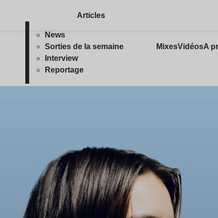
Articles
News
Sorties de la semaine
Mixes
Vidéos
A p
Interview
Reportage