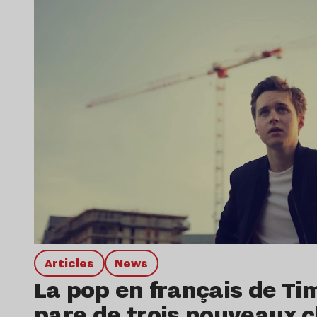
Articles
news
La pop en français de Ti
pare de trois nouveaux c