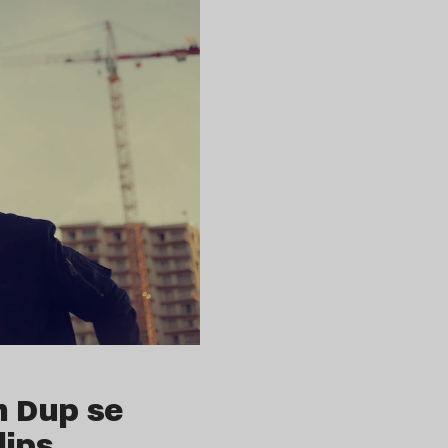
m Dup se
lips