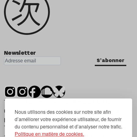
Newsletter
S'abonner
Tsugi est un mensuel indépendant sur la
musique et les nouvelles tendances, dont la
Nous utilisons des cookies sur notre site afin
d’améliorer votre expérience utilisateur, de fournir
première parution date de 2007.
du contenu personnalisé et d’analyser notre trafic.
Tsugi en japonais signifie « prochain », « suivant
Politique en matière de cookies.
», ce qui correspond à la thématique du