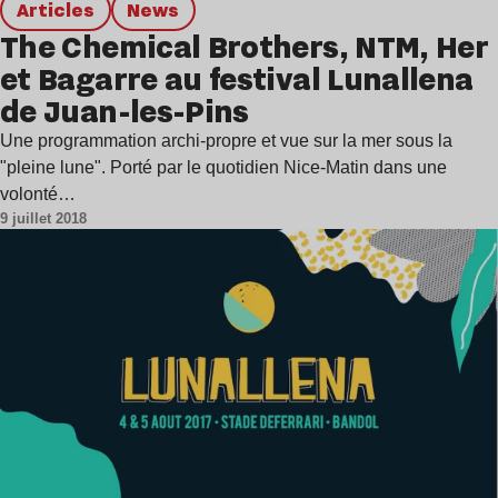
Articles
news
The Chemical Brothers, NTM, Her
et Bagarre au festival Lunallena
de Juan-les-Pins
Une programmation archi-propre et vue sur la mer sous la
"pleine lune". Porté par le quotidien Nice-Matin dans une
volonté…
9 juillet 2018