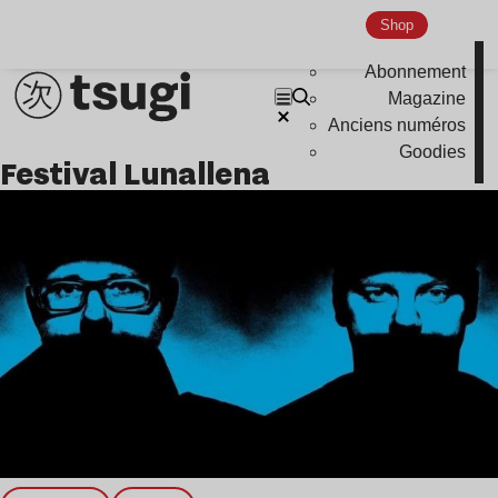
Shop
Abonnement
Magazine
Anciens numéros
Goodies
Festival Lunallena