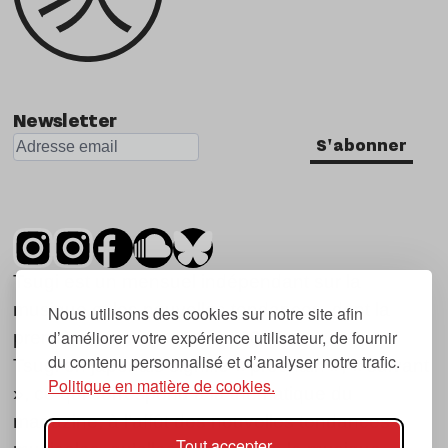
Newsletter
S'abonner
Tsugi est un mensuel indépendant sur la
musique et les nouvelles tendances, dont la
Nous utilisons des cookies sur notre site afin
d’améliorer votre expérience utilisateur, de fournir
première parution date de 2007.
du contenu personnalisé et d’analyser notre trafic.
Tsugi en japonais signifie « prochain », « suivant
Politique en matière de cookies.
», ce qui correspond à la thématique du
magazine, à l’affût des nouvelles tendances
Tout accepter