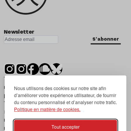
Newsletter
S'abonner
Tsugi est un mensuel indépendant sur la
musique et les nouvelles tendances, dont la
Nous utilisons des cookies sur notre site afin
d’améliorer votre expérience utilisateur, de fournir
première parution date de 2007.
du contenu personnalisé et d’analyser notre trafic.
Tsugi en japonais signifie « prochain », « suivant
Politique en matière de cookies.
», ce qui correspond à la thématique du
magazine, à l’affût des nouvelles tendances
Tout accepter
musicales, qu’elles viennent de la musique