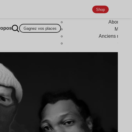
Shop
Abonneme
ropos
Gagnez vos places
Magazi
Anciens numér
Goodi