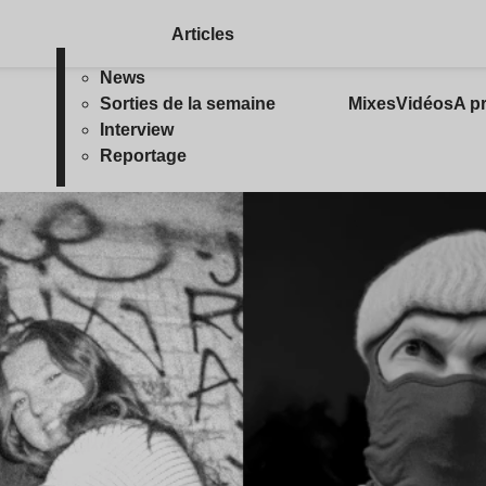
Articles
News
Sorties de la semaine
Mixes
Vidéos
A p
Interview
Reportage