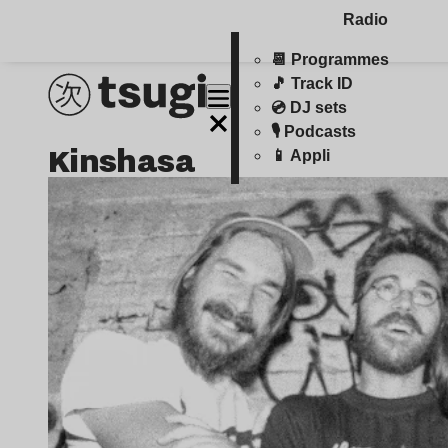
Radio
📆 Programmes
🎵 Track ID
💿 DJ sets
🎙️ Podcasts
kinshasa
📱 Appli