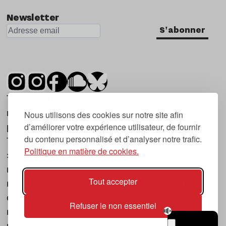
Newsletter
S'abonner
Tsugi est un mensuel indépendant sur la
musique et les nouvelles tendances, dont la
Nous utilisons des cookies sur notre site afin
d’améliorer votre expérience utilisateur, de fournir
première parution date de 2007.
du contenu personnalisé et d’analyser notre trafic.
Tsugi en japonais signifie « prochain », « suivant
Politique en matière de cookies.
», ce qui correspond à la thématique du
magazine, à l’affût des nouvelles tendances
Tout accepter
musicales, qu’elles viennent de la musique
électronique, du rock ou du hip hop, et des
Refuser le non essentiel
nouveaux phénomènes de société liés à la
musique.