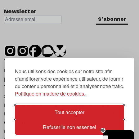
Newsletter
S'abonner
Tsugi est un mensuel indépendant sur la
musique et les nouvelles tendances, dont la
Nous utilisons des cookies sur notre site afin
d’améliorer votre expérience utilisateur, de fournir
première parution date de 2007.
du contenu personnalisé et d’analyser notre trafic.
Tsugi en japonais signifie « prochain », « suivant
Politique en matière de cookies.
», ce qui correspond à la thématique du
magazine, à l’affût des nouvelles tendances
Tout accepter
musicales, qu’elles viennent de la musique
électronique, du rock ou du hip hop, et des
Refuser le non essentiel
nouveaux phénomènes de société liés à la