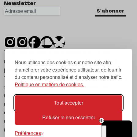
Newsletter
S'abonner
Tsugi est un mensuel indépendant sur la
musique et les nouvelles tendances, dont la
Nous utilisons des cookies sur notre site afin
d’améliorer votre expérience utilisateur, de fournir
première parution date de 2007.
du contenu personnalisé et d’analyser notre trafic.
Tsugi en japonais signifie « prochain », « suivant
Politique en matière de cookies.
», ce qui correspond à la thématique du
magazine, à l’affût des nouvelles tendances
Tout accepter
musicales, qu’elles viennent de la musique
électronique, du rock ou du hip hop, et des
Refuser le non essentiel
nouveaux phénomènes de société liés à la
musique.
Préférences