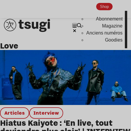
Shop
Abonnement
Magazine
Anciens numéros
Goodies
love
Articles
interview
Hiatus Kaiyote : ‘En live, tout