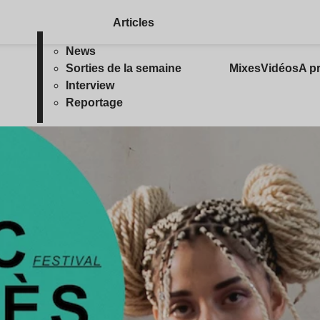
Articles
News
Sorties de la semaine
Mixes
Vidéos
A p
Interview
Reportage