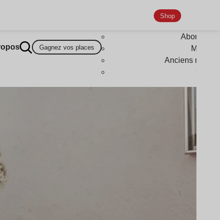
Shop
Abonneme
ropos
Gagnez vos places
Magazi
Anciens numér
Goodi