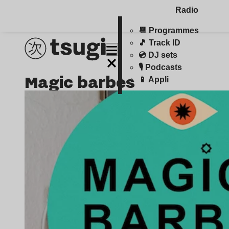
Radio
📆 Programmes
🎵 Track ID
💿 DJ sets
🎙️ Podcasts
magic barbès
📱 Appli