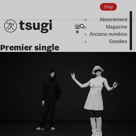
Shop
Abonnement
Magazine
Anciens numéros
Goodies
premier single