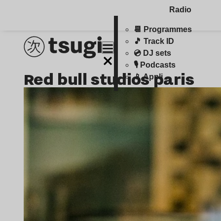
Radio
📆 Programmes
🎵 Track ID
💿 DJ sets
🎙️ Podcasts
Red bull studios paris
📱 Appli