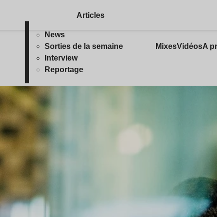
Articles
News
Sorties de la semaine
Mixes
Vidéos
A p
Interview
Reportage