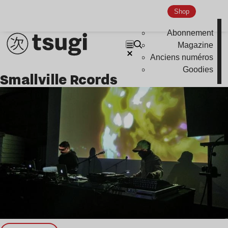
Shop
Abonnement
Magazine
Anciens numéros
Goodies
Smallville Rcords