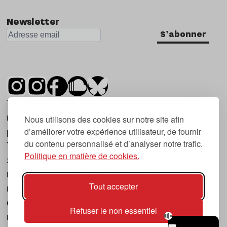
Newsletter
S'abonner
Tsugi est un mensuel indépendant sur la
musique et les nouvelles tendances, dont la
Nous utilisons des cookies sur notre site afin
d’améliorer votre expérience utilisateur, de fournir
première parution date de 2007.
du contenu personnalisé et d’analyser notre trafic.
Tsugi en japonais signifie « prochain », « suivant
Politique en matière de cookies.
», ce qui correspond à la thématique du
magazine, à l’affût des nouvelles tendances
Tout accepter
musicales, qu’elles viennent de la musique
électronique, du rock ou du hip hop, et des
Refuser le non essentiel
nouveaux phénomènes de société liés à la