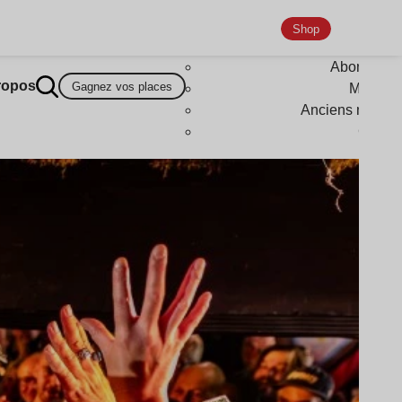
Shop
Abonneme
ropos
Gagnez vos places
Magazi
Anciens numér
Goodi