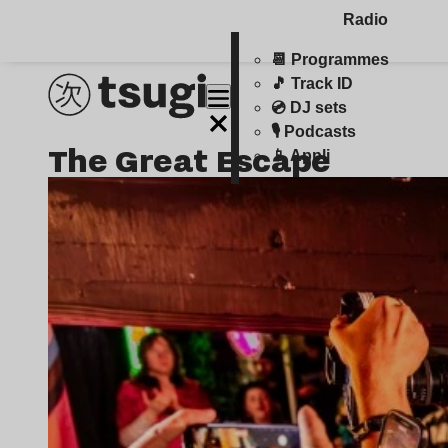
Radio
📆 Programmes
🎵 Track ID
💿 DJ sets
🎙️ Podcasts
The Great Escape
📱 Appli