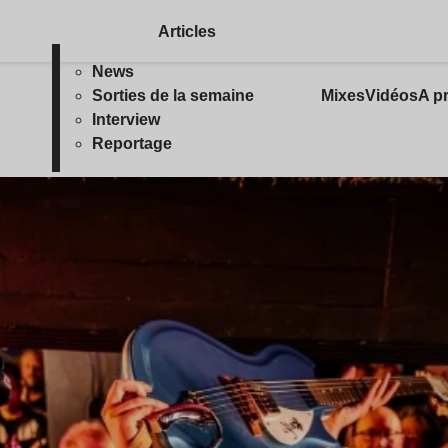
Articles
News
Sorties de la semaine
Mixes
Vidéos
A p
Interview
Reportage