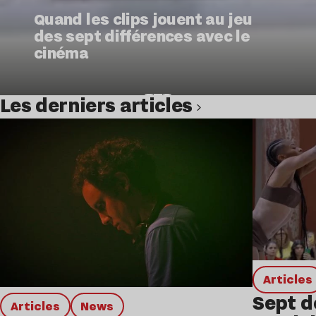
Quand les clips jouent au jeu
des sept différences avec le
cinéma
Les derniers articles
Lire l’article
Articles
Sept d
Articles
news