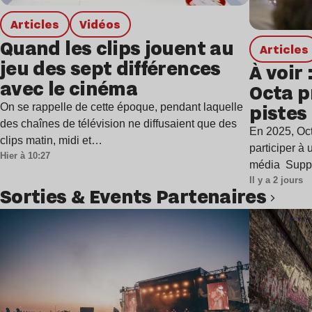
Articles
Vidéos
Quand les clips jouent au
Articles
jeu des sept différences
À voir 
avec le cinéma
Octa p
pistes 
On se rappelle de cette époque, pendant laquelle
des chaînes de télévision ne diffusaient que des
ère de
En 2025, Oct
clips matin, midi et…
harmo
participer à
Hier à 10:27
média Supp
Il y a 2 jours
Sorties & Events Partenaires
Lire l’article