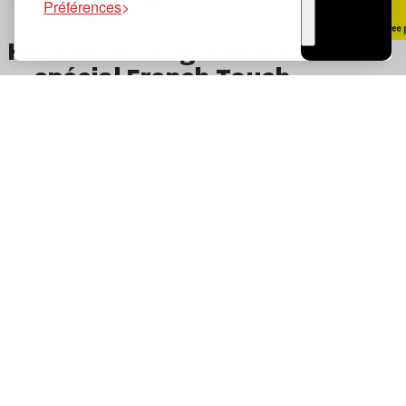
Préférences
TSUGI
Hors Série Tsugi collector
RADIO
spécial French Touch
Tsugi sur Instagram