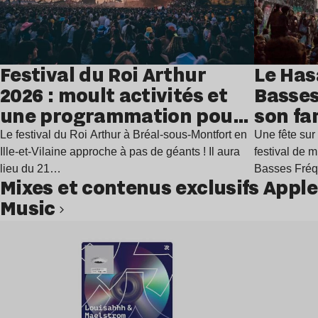
Festival du Roi Arthur
Le Has
2026 : moult activités et
Basses
une programmation pour
son fa
festoyer
juillet
Le festival du Roi Arthur à Bréal-sous-Montfort en
Une fête sur 
Ille-et-Vilaine approche à pas de géants ! Il aura
festival de 
lieu du 21…
Basses Fré
Mixes et contenus exclusifs Apple
Music
Lire l’article