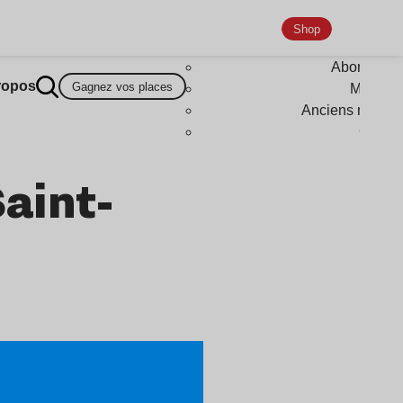
Shop
Abonneme
ropos
Gagnez vos places
Magazi
Anciens numér
Goodi
aint-