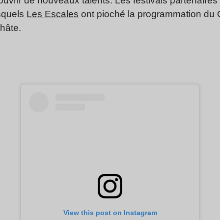
ouvrir de nouveaux talents. Les festivals partenaires 
squels
Les Escales
ont pioché la programmation du G
hâte.
View this post on Instagram