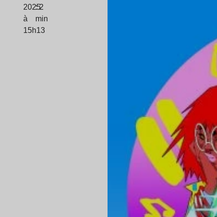
2025
: 2
à
min
15h13