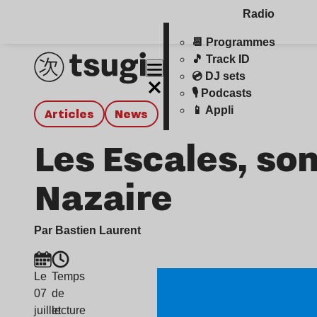
Radio
📆 Programmes
🎵 Track ID
💿 DJ sets
🎙️ Podcasts
📱 Appli
Articles
news
Les Escales, so
Nazaire
Par Bastien Laurent
Le
Temps
07
de
juillet
lecture