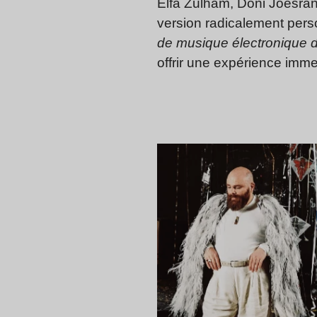
Elfa Zulham, Doni Joesran
version radicalement perso
de musique électronique d
offrir une expérience imme