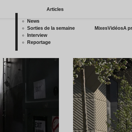
Articles
News
Sorties de la semaine
Mixes
Vidéos
A p
Interview
Reportage