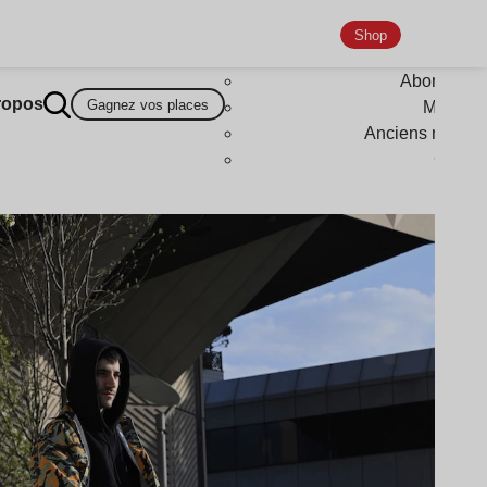
Shop
Abonneme
ropos
Gagnez vos places
Magazi
Anciens numér
Goodi