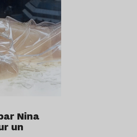
par Nina
ur un