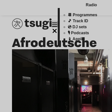
Radio
📆 Programmes
🎵 Track ID
💿 DJ sets
🎙️ Podcasts
Afrodeutsche
📱 Appli