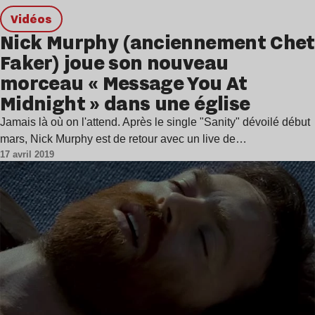
Vidéos
Nick Murphy (anciennement Chet
Faker) joue son nouveau
morceau « Message You At
Midnight » dans une église
Jamais là où on l'attend. Après le single "Sanity" dévoilé début
mars, Nick Murphy est de retour avec un live de…
17 avril 2019