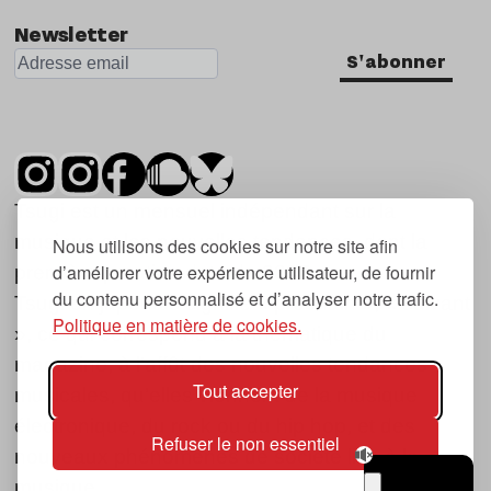
Newsletter
S'abonner
Tsugi est un mensuel indépendant sur la
musique et les nouvelles tendances, dont la
Nous utilisons des cookies sur notre site afin
d’améliorer votre expérience utilisateur, de fournir
première parution date de 2007.
du contenu personnalisé et d’analyser notre trafic.
Tsugi en japonais signifie « prochain », « suivant
Politique en matière de cookies.
», ce qui correspond à la thématique du
magazine, à l’affût des nouvelles tendances
Tout accepter
musicales, qu’elles viennent de la musique
électronique, du rock ou du hip hop, et des
Refuser le non essentiel
nouveaux phénomènes de société liés à la
musique.