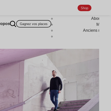
Shop
Abonneme
ropos
Gagnez vos places
Magazi
Anciens numér
Goodi