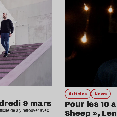
Articles
news
ndredi 9 mars
Pour les 10 
Sheep », Len
fficile de s’y retrouver avec