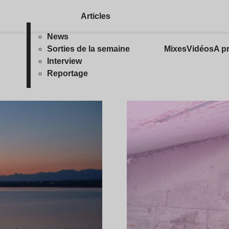
Articles
News
Sorties de la semaine
Mixes
Vidéos
A p
Interview
Reportage