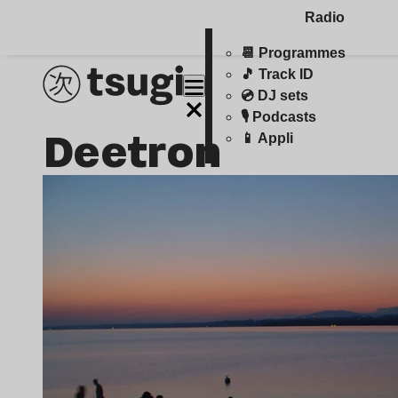
Radio
📆 Programmes
🎵 Track ID
💿 DJ sets
🎙️ Podcasts
Deetron
📱 Appli