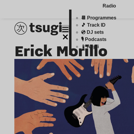
Radio
📆 Programmes
🎵 Track ID
💿 DJ sets
🎙️ Podcasts
Erick Morillo
📱 Appli