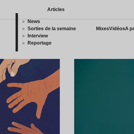
Articles
News
Sorties de la semaine
Mixes
Vidéos
A p
Interview
Reportage