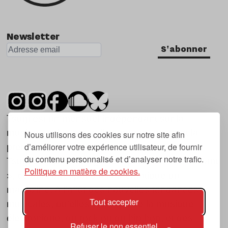
Newsletter
S'abonner
Tsugi est un mensuel indépendant sur la
musique et les nouvelles tendances, dont la
Nous utilisons des cookies sur notre site afin
d’améliorer votre expérience utilisateur, de fournir
première parution date de 2007.
du contenu personnalisé et d’analyser notre trafic.
Tsugi en japonais signifie « prochain », « suivant
Politique en matière de cookies.
», ce qui correspond à la thématique du
magazine, à l’affût des nouvelles tendances
Tout accepter
musicales, qu’elles viennent de la musique
électronique, du rock ou du hip hop, et des
Refuser le non essentiel