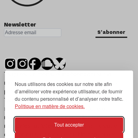
Newsletter
S'abonner
Tsugi est un mensuel indépendant sur la
musique et les nouvelles tendances, dont la
Nous utilisons des cookies sur notre site afin
d’améliorer votre expérience utilisateur, de fournir
première parution date de 2007.
du contenu personnalisé et d’analyser notre trafic.
Tsugi en japonais signifie « prochain », « suivant
Politique en matière de cookies.
», ce qui correspond à la thématique du
magazine, à l’affût des nouvelles tendances
Tout accepter
musicales, qu’elles viennent de la musique
électronique, du rock ou du hip hop, et des